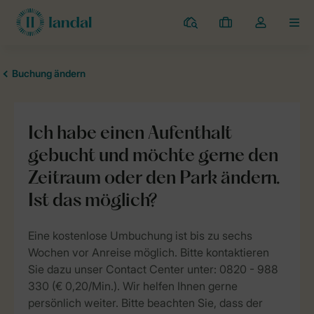
Campingplätze
Meine
Dropdown-
MEN
Buchungen
Menü
meines
Kontos
öffnen