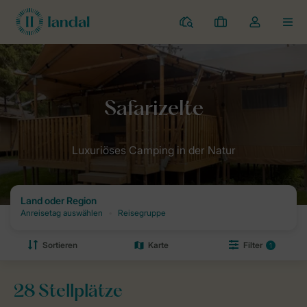
Campingplätze
Meine
Dropdown-
MEN
Buchungen
Menü
meines
Kontos
öffnen