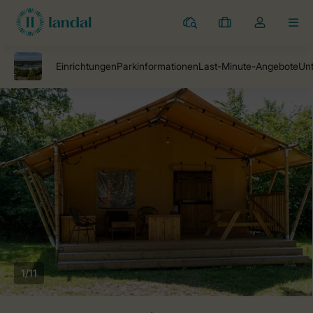
Campingplätze
Meine
Dropdown-
MEN
Buchungen
Menü
meines
Kontos
öffnen
1/11