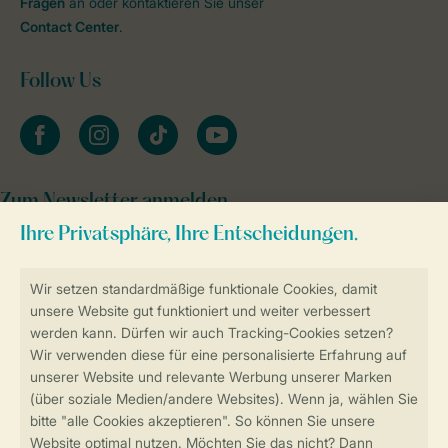
Fragen
an oder kontaktieren Sie unser
Contact Center
.
Follow Us
facebook
instagram
tiktok
youtube
Zum Newsletter anmelden
Sicher und schnell zur Online-Buchung
SSL-Verschlüsselung
Sichere Datenübertragung