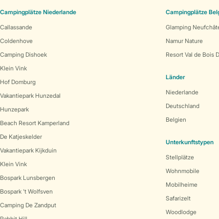
Campingplätze Niederlande
Campingplätze Bel
Callassande
Glamping Neufchât
Coldenhove
Namur Nature
Camping Dishoek
Resort Val de Bois 
Klein Vink
Länder
Hof Domburg
Niederlande
Vakantiepark Hunzedal
Deutschland
Hunzepark
Belgien
Beach Resort Kamperland
De Katjeskelder
Unterkunftstypen
Vakantiepark Kijkduin
Stellplätze
Klein Vink
Wohnmobile
Bospark Lunsbergen
Mobilheime
Bospark 't Wolfsven
Safarizelt
Camping De Zandput
Woodlodge
Rabbit Hill