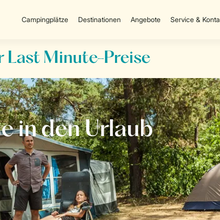
Campingplätze
Destinationen
Angebote
Service & Konta
 Last Minute-Preise
te
in den Urlaub