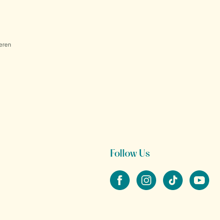
eren
Follow Us
facebook
instagram
tiktok
youtube