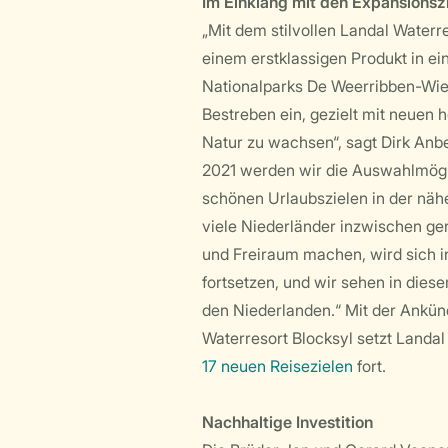
Im Einklang mit den Expansions
„Mit dem stilvollen Landal Waterr
einem erstklassigen Produkt in e
Nationalparks De Weerribben-Wiede
Bestreben ein, gezielt mit neuen
Natur zu wachsen“, sagt Dirk Anb
2021 werden wir die Auswahlmögl
schönen Urlaubszielen in der nä
viele Niederländer inzwischen ge
und Freiraum machen, wird sich
fortsetzen, und wir sehen in die
den Niederlanden.“ Mit der Ankün
Waterresort Blocksyl setzt Landal
17 neuen Reisezielen
fort.
Nachhaltige Investition