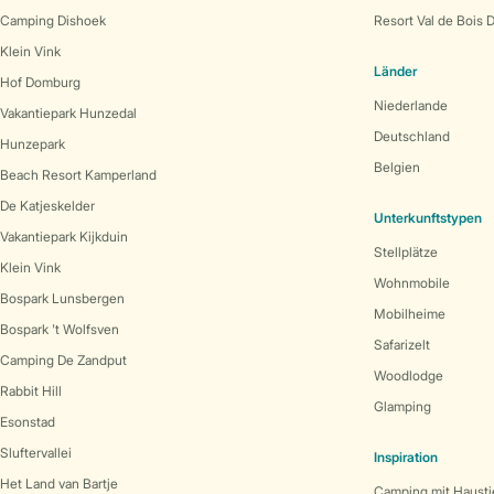
Camping Dishoek
Resort Val de Bois 
Klein Vink
Länder
Hof Domburg
Niederlande
Vakantiepark Hunzedal
Deutschland
Hunzepark
Belgien
Beach Resort Kamperland
De Katjeskelder
Unterkunftstypen
Vakantiepark Kijkduin
Stellplätze
Klein Vink
Wohnmobile
Bospark Lunsbergen
Mobilheime
Bospark 't Wolfsven
Safarizelt
Camping De Zandput
Woodlodge
Rabbit Hill
Glamping
Esonstad
Sluftervallei
Inspiration
Het Land van Bartje
Camping mit Hausti