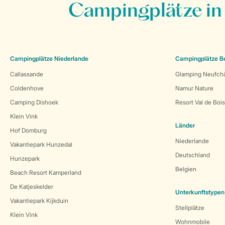
Campingplätze in
Campingplätze Niederlande
Campingplätze B
Callassande
Glamping Neufch
Coldenhove
Namur Nature
Camping Dishoek
Resort Val de Boi
Klein Vink
Länder
Hof Domburg
Niederlande
Vakantiepark Hunzedal
Deutschland
Hunzepark
Belgien
Beach Resort Kamperland
De Katjeskelder
Unterkunftstypen
Vakantiepark Kijkduin
Stellplätze
Klein Vink
Wohnmobile