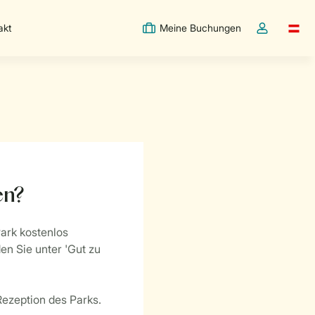
akt
Meine Buchungen
Switc
Dropdown-Me