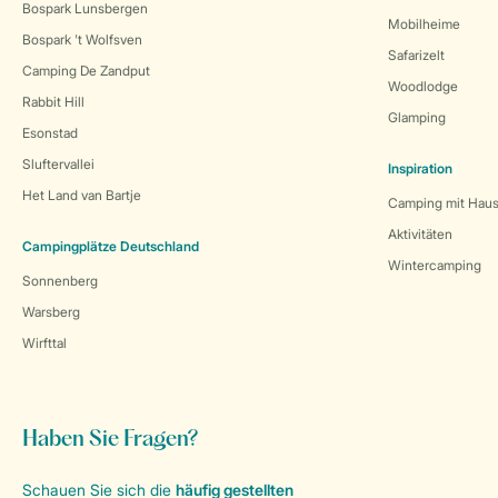
Bospark Lunsbergen
Mobilheime
Bospark 't Wolfsven
Safarizelt
Camping De Zandput
Woodlodge
Rabbit Hill
Glamping
Esonstad
Sluftervallei
Inspiration
Het Land van Bartje
Camping mit Haus
Aktivitäten
Campingplätze Deutschland
Wintercamping
Sonnenberg
Warsberg
Wirfttal
Haben Sie Fragen?
Schauen Sie sich die
häufig gestellten