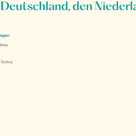
 Deutschland, den Niederl
elgien
âteau
s Durbuy