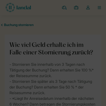
Campingplätze
Meine
Dropdown-
MEN
Buchungen
Menü
meines
Kontos
öffnen