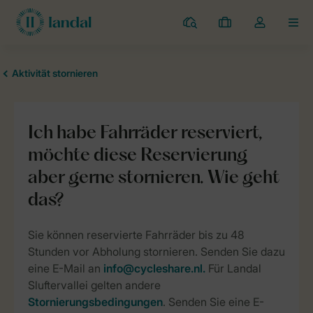
Campingplätze
Meine
Dropdown-
MEN
Buchungen
Menü
meines
Kontos
öffnen