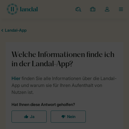
Campingplätze
Meine
Dropdown-
MEN
Buchungen
Menü
meines
Kontos
öffnen