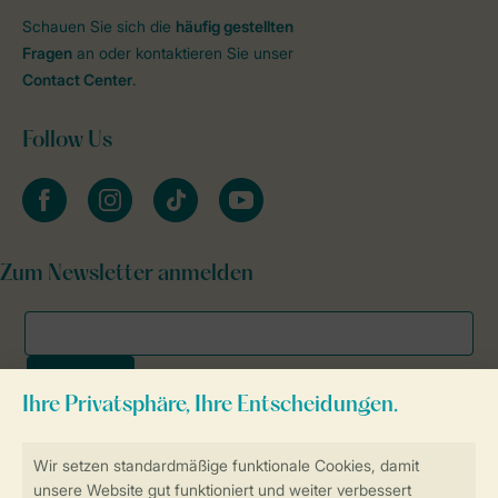
Schauen Sie sich die
häufig gestellten
Fragen
an oder kontaktieren Sie unser
Contact Center
.
Follow Us
facebook
instagram
tiktok
youtube
Zum Newsletter anmelden
Sicher und schnell zur Online-Buchung