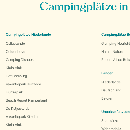
Campingplätze in
Campingplätze Niederlande
Campingplätze B
Callassande
Glamping Neufch
Coldenhove
Namur Nature
Camping Dishoek
Resort Val de Boi
Klein Vink
Länder
Hof Domburg
Niederlande
Vakantiepark Hunzedal
Deutschland
Hunzepark
Belgien
Beach Resort Kamperland
De Katjeskelder
Unterkunftstypen
Vakantiepark Kijkduin
Stellplätze
Klein Vink
Wohnmobile