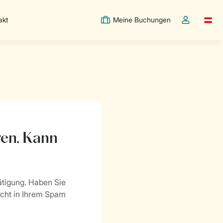
akt
Meine Buchungen
Switc
Dropdown-Me