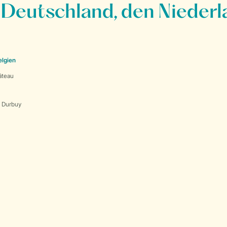
 Deutschland, den Niederl
elgien
âteau
s Durbuy