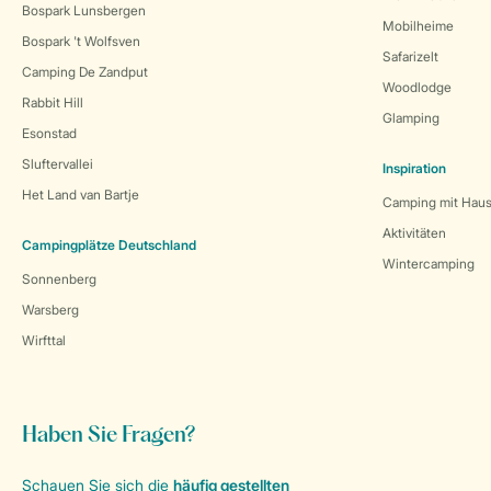
Bospark Lunsbergen
Mobilheime
Bospark 't Wolfsven
Safarizelt
Camping De Zandput
Woodlodge
Rabbit Hill
Glamping
Esonstad
Sluftervallei
Inspiration
Het Land van Bartje
Camping mit Haus
Aktivitäten
Campingplätze Deutschland
Wintercamping
Sonnenberg
Warsberg
Wirfttal
Haben Sie Fragen?
Schauen Sie sich die
häufig gestellten