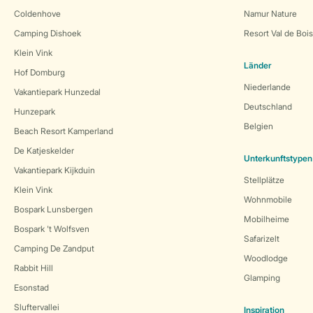
Coldenhove
Namur Nature
Camping Dishoek
Resort Val de Boi
Klein Vink
Länder
Hof Domburg
Niederlande
Vakantiepark Hunzedal
Deutschland
Hunzepark
Belgien
Beach Resort Kamperland
De Katjeskelder
Unterkunftstypen
Vakantiepark Kijkduin
Stellplätze
Klein Vink
Wohnmobile
Bospark Lunsbergen
Mobilheime
Bospark 't Wolfsven
Safarizelt
Camping De Zandput
Woodlodge
Rabbit Hill
Glamping
Esonstad
Sluftervallei
Inspiration