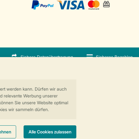
Sichere Datenübertragung
Sicheres Bezahlen
 GreenParks GmbH