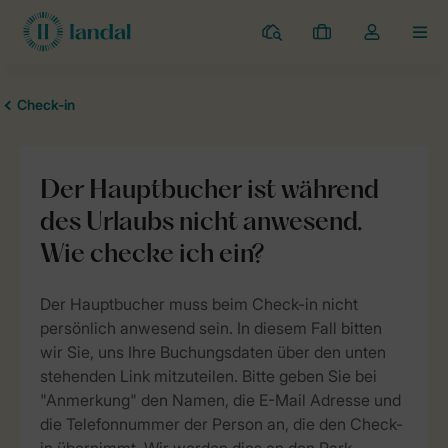
Campingplätze
Meine
Dropdown-
MEN
Buchungen
Menü
meines
Kontos
öffnen