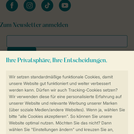
facebook
instagram
tiktok
youtube
Zum Newsletter anmelden
Sicher und schnell zur Online-Buchung
SSL-Verschlüsselung
Sichere Datenübertragung
Sicheres Bezahlen
Sicherstellung Deiner Privatsphäre