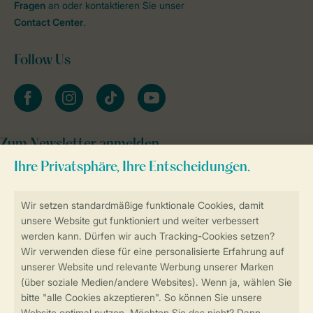
Fragen
an oder kontaktieren Sie unser
Contact Center
.
Follow Us
facebook
instagram
tiktok
youtube
Zum Newsletter anmelden
Sicher und schnell zur Online-Buchung
SSL-Verschlüsselung