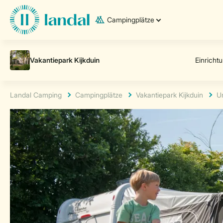
Campingplätze
Landal Camping
Campingplätze
Vakantiepark Kijkduin
U