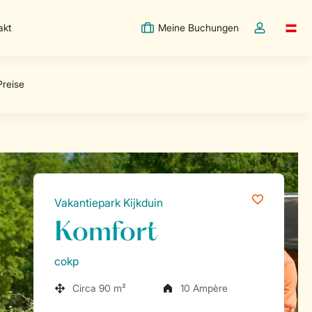
akt
Meine Buchungen
Switc
Dropdown-Me
Vakantiepark Kijkduin
Komfort
cokp
Circa 90 m²
10 Ampère