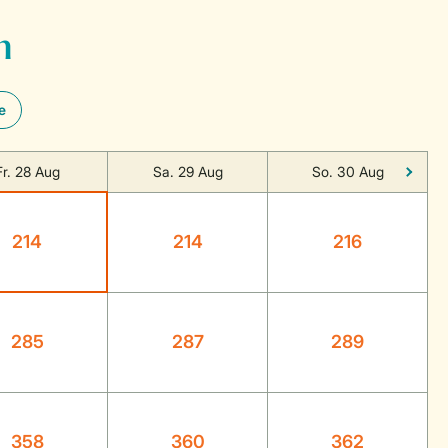
n
e
Fr. 28 Aug
Sa. 29 Aug
So. 30 Aug
214
214
216
285
287
289
358
360
362