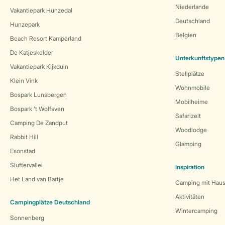
Niederlande
Vakantiepark Hunzedal
Deutschland
Hunzepark
Belgien
Beach Resort Kamperland
De Katjeskelder
Unterkunftstypen
Vakantiepark Kijkduin
Stellplätze
Klein Vink
Wohnmobile
Bospark Lunsbergen
Mobilheime
Bospark 't Wolfsven
Safarizelt
Camping De Zandput
Woodlodge
Rabbit Hill
Glamping
Esonstad
Sluftervallei
Inspiration
Het Land van Bartje
Camping mit Haus
Aktivitäten
Campingplätze Deutschland
Wintercamping
Sonnenberg