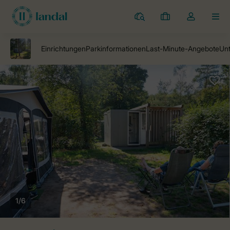
Campingplätze
Meine
Dropdown-
MEN
Buchungen
Menü
meines
Kontos
öffnen
1/6