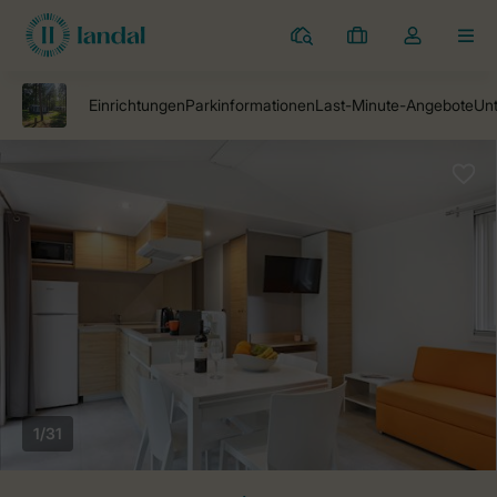
Campingplätze
Meine
Dropdown-
MEN
Buchungen
Menü
meines
Kontos
öffnen
1/31