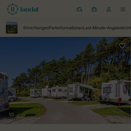
Campingplätze
Meine
Dropdown-
MEN
Buchungen
Menü
meines
Kontos
öffnen
1/1