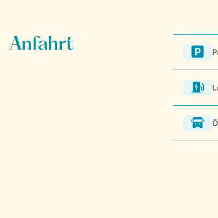
P
L
Ö