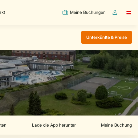
akt
Meine Buchungen
Switc
Dropdown-Me
Unterkünfte & Preise