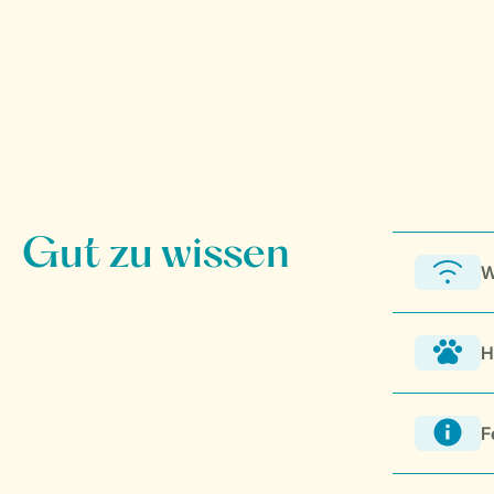
W
H
F