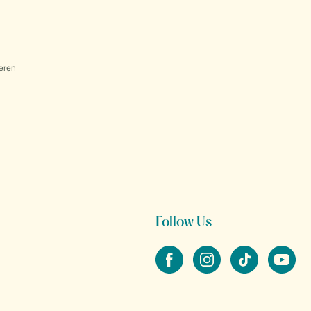
eren
Follow Us
facebook
instagram
tiktok
youtube