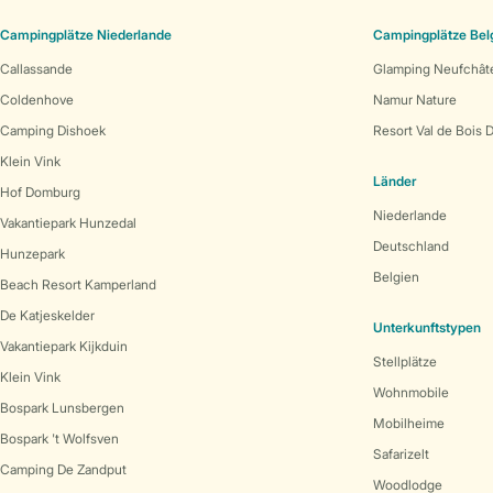
Campingplätze Niederlande
Campingplätze Bel
Callassande
Glamping Neufchât
Coldenhove
Namur Nature
Camping Dishoek
Resort Val de Bois 
Klein Vink
Länder
Hof Domburg
Niederlande
Vakantiepark Hunzedal
Deutschland
Hunzepark
Belgien
Beach Resort Kamperland
De Katjeskelder
Unterkunftstypen
Vakantiepark Kijkduin
Stellplätze
Klein Vink
Wohnmobile
Bospark Lunsbergen
Mobilheime
Bospark 't Wolfsven
Safarizelt
Camping De Zandput
Woodlodge