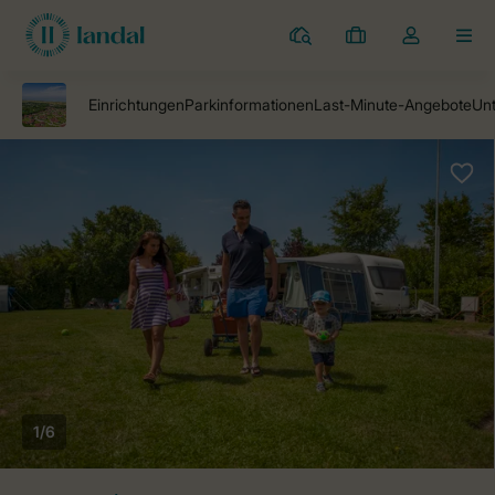
Campingplätze
Meine
Dropdown-
MEN
Buchungen
Menü
meines
Kontos
öffnen
1/6