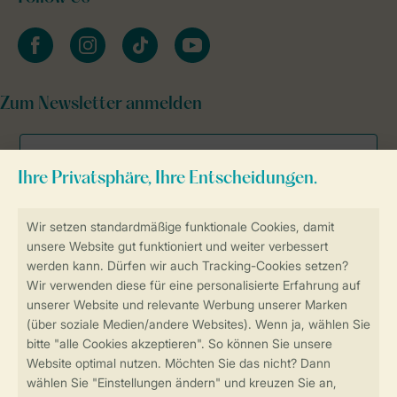
facebook
instagram
tiktok
youtube
Zum Newsletter anmelden
Sicher und schnell zur Online-Buchung
SSL-Verschlüsselung
Sichere Datenübertragung
Sicheres Bezahlen