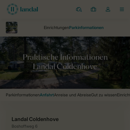
Campingplätze
Meine
Dropdown-
MEN
Buchungen
Menü
meines
Kontos
öffnen