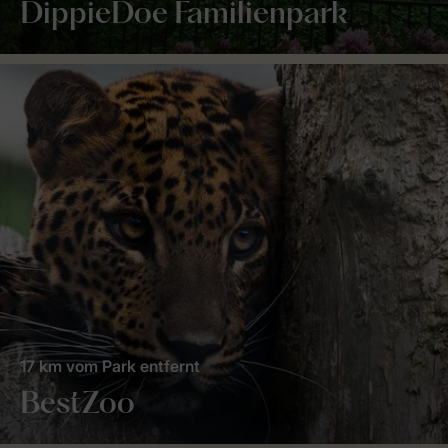
DippieDoe Familienpark
17 km vom Park entfernt
BestZoo