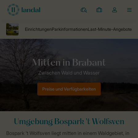
Campingplätze
Meine
Dropdown-
MEN
Buchungen
Menü
meines
Kontos
öffnen
Landal Camping
Campingplätze
Camping Bospark 't Wolfsven
Preise und Verfügbarkeiten
Umgebung Bospark 't Wolfsven
Bospark 't Wolfsven liegt mitten in einem Waldgebiet, in