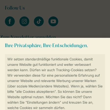
Follow Us
facebook
instagram
tiktok
youtube
Zum Newsletter anmelden
Sicher und schnell zur Online-Buchung
SSL-Verschlüsselung
Sichere Datenübertragung
Sicheres Bezahlen