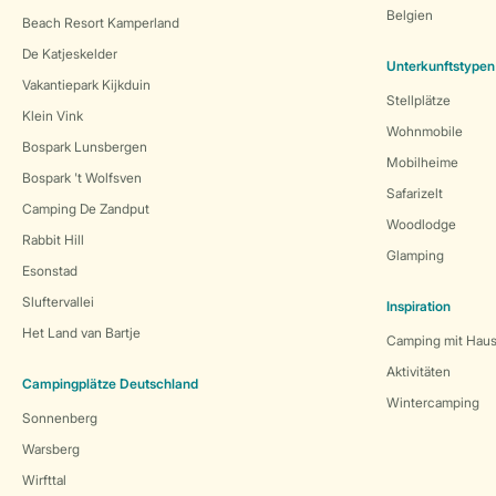
Belgien
Beach Resort Kamperland
De Katjeskelder
Unterkunftstypen
Vakantiepark Kijkduin
Stellplätze
Klein Vink
Wohnmobile
Bospark Lunsbergen
Mobilheime
Bospark 't Wolfsven
Safarizelt
Camping De Zandput
Woodlodge
Rabbit Hill
Glamping
Esonstad
Sluftervallei
Inspiration
Het Land van Bartje
Camping mit Haus
Aktivitäten
Campingplätze Deutschland
Wintercamping
Sonnenberg
Warsberg
Wirfttal