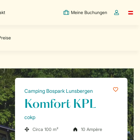
akt
Meine Buchungen
Switc
Dropdown-Me
Camping Bospark Lunsbergen
Komfort KPL
cokp
Circa 100 m²
10 Ampère