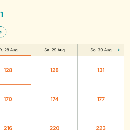
n
e
Fr. 28 Aug
Sa. 29 Aug
So. 30 Aug
128
128
131
170
174
177
216
220
223