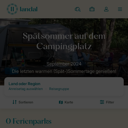
Campingplätze
Meine
Dropdown-
MEN
Buchungen
Menü
meines
Kontos
Landal Camping
Angebote
Spätsommer auf dem Campingplatz
öffnen
Die letzten warmen (Spät-)Sommertage genießen!