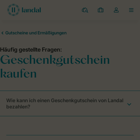
Campingplätze
Meine
Dropdown-
MEN
Buchungen
Menü
meines
Kontos
öffnen
Wie kann ich einen Geschenkgutschein von Landal
bezahlen?