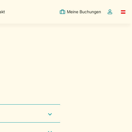
akt
Meine Buchungen
Switc
Dropdown-Me