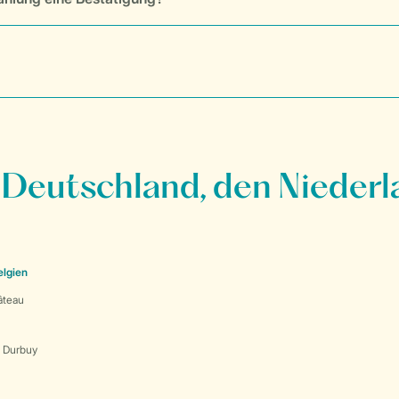
 Deutschland, den Niederl
elgien
âteau
s Durbuy