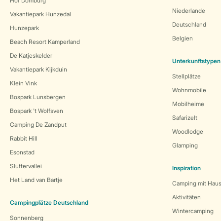
Hof Domburg
Niederlande
Vakantiepark Hunzedal
Deutschland
Hunzepark
Belgien
Beach Resort Kamperland
De Katjeskelder
Unterkunftstypen
Vakantiepark Kijkduin
Stellplätze
Klein Vink
Wohnmobile
Bospark Lunsbergen
Mobilheime
Bospark 't Wolfsven
Safarizelt
Camping De Zandput
Woodlodge
Rabbit Hill
Glamping
Esonstad
Sluftervallei
Inspiration
Het Land van Bartje
Camping mit Haus
Aktivitäten
Campingplätze Deutschland
Wintercamping
Sonnenberg