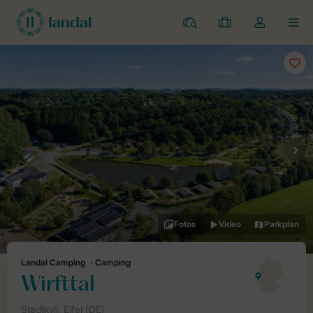
Campingplätze
Meine
Dropdown-
MEN
Buchungen
Menü
meines
Kontos
öffnen