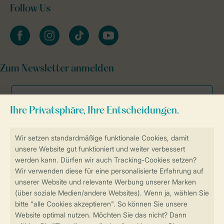
Follow Us
facebook
instagram
tiktok
youtube
Zum Newsletter anmelden
Sicher und schnell zur Online-Buchung
SSL-Verschlüsselung
Sichere Datenübertragung
Sicheres Bezahlen